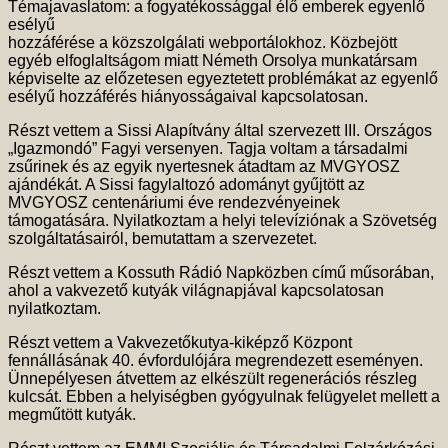
Témajavaslatom: a fogyatékossággal élő emberek egyenlő
esélyű
hozzáférése a közszolgálati webportálokhoz. Közbejött
egyéb elfoglaltságom miatt Németh Orsolya munkatársam
képviselte az előzetesen egyeztetett problémákat az egyenlő
esélyű hozzáférés hiányosságaival kapcsolatosan.
Részt vettem a Sissi Alapítvány által szervezett III. Országos
„Igazmondó” Fagyi versenyen. Tagja voltam a társadalmi
zsűrinek és az egyik nyertesnek átadtam az MVGYOSZ
ajándékát. A Sissi fagylaltozó adományt gyűjtött az
MVGYOSZ centenáriumi éve rendezvényeinek
támogatására. Nyilatkoztam a helyi televíziónak a Szövetség
szolgáltatásairól, bemutattam a szervezetet.
Részt vettem a Kossuth Rádió Napközben című műsorában,
ahol a vakvezető kutyák világnapjával kapcsolatosan
nyilatkoztam.
Részt vettem a Vakvezetőkutya-kiképző Központ
fennállásának 40. évfordulójára megrendezett eseményen.
Ünnepélyesen átvettem az elkészült regenerációs részleg
kulcsát. Ebben a helyiségben gyógyulnak felügyelet mellett a
megműtött kutyák.