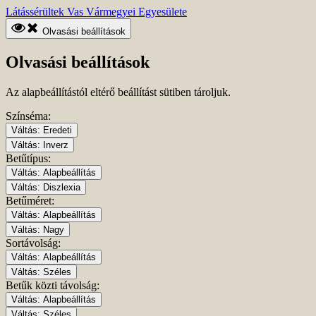
Ugrás
Kezdőlapra
Látássérültek Vas Vármegyei Egyesülete
a
ugrás
fő
Olvasási beállítások
tartalomhoz
Olvasási beállítások
Az alapbeállítástól eltérő beállítást sütiben tároljuk.
Színséma:
Váltás:
Eredeti
Váltás:
Inverz
Betűtípus:
Váltás:
Alapbeállítás
Váltás:
Diszlexia
Betűméret:
Váltás:
Alapbeállítás
Váltás:
Nagy
Sortávolság:
Váltás:
Alapbeállítás
Váltás:
Széles
Betűk közti távolság:
Váltás:
Alapbeállítás
Váltás:
Széles