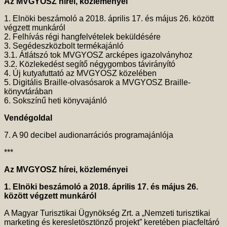
Az MVGYOSZ hírei, közleményei
1. Elnöki beszámoló a 2018. április 17. és május 26. között
végzett munkáról
2. Felhívás régi hangfelvételek beküldésére
3. Segédeszközbolt termékajánló
3.1. Átlátszó tok MVGYOSZ arcképes igazolványhoz
3.2. Közlekedést segítő négygombos távirányító
4. Új kutyafuttató az MVGYOSZ közelében
5. Digitális Braille-olvasósarok a MVGYOSZ Braille-
könyvtárában
6. Sokszínű heti könyvajánló
Vendégoldal
7. A 90 decibel audionarrációs programajánlója
***
Az MVGYOSZ hírei, közleményei
1. Elnöki beszámoló a 2018. április 17. és május 26.
között végzett munkáról
A Magyar Turisztikai Ügynökség Zrt. a „Nemzeti turisztikai
marketing és keresletösztönző projekt” keretében piacfeltáró