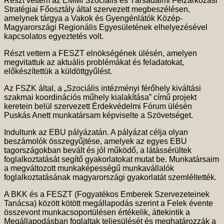
Részt vettem az EMMI Szociális és Társadalmi Felzárkózási
Stratégiai Főosztály által szervezett megbeszélésen,
amelynek tárgya a Vakok és Gyengénlátók Közép-
Magyarországi Regionális Egyesületének elhelyezésével
kapcsolatos egyeztetés volt.
Részt vettem a FESZT elnökségének ülésén, amelyen
megvitattuk az aktuális problémákat és feladatokat,
előkészítettük a küldöttgyűlést.
Az FSZK által, a „Szociális intézményi férőhely kiváltási
szakmai koordinációs műhely kialakítása” című projekt
keretein belül szervezett Érdekvédelmi Fórum ülésén
Puskás Anett munkatársam képviselte a Szövetséget.
Indultunk az EBU pályázatán. A pályázat célja olyan
beszámolók összegyűjtése, amelyek az egyes EBU
tagországokban bevált és jól működő, a látássérültek
foglalkoztatását segítő gyakorlatokat mutat be. Munkatársaim
a megváltozott munkaképességű munkavállalók
foglalkoztatásának magyarországi gyakorlatát szemléltették.
A BKK és a FESZT (Fogyatékos Emberek Szervezeteinek
Tanácsa) között kötött megállapodás szerint a Felek évente
összevont munkacsoportülésen értékelik, áttekintik a
Megállapodásban foglaltak teljesülését és meghatározzák a