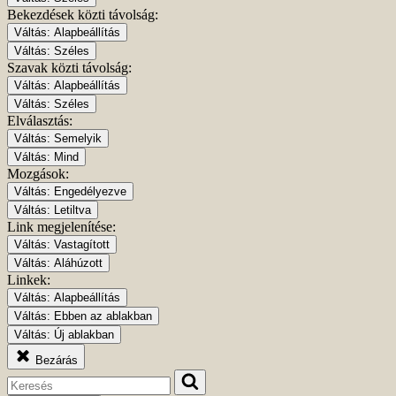
Bekezdések közti távolság:
Váltás:
Alapbeállítás
Váltás:
Széles
Szavak közti távolság:
Váltás:
Alapbeállítás
Váltás:
Széles
Elválasztás:
Váltás:
Semelyik
Váltás:
Mind
Mozgások:
Váltás:
Engedélyezve
Váltás:
Letiltva
Link megjelenítése:
Váltás:
Vastagított
Váltás:
Aláhúzott
Linkek:
Váltás:
Alapbeállítás
Váltás:
Ebben az ablakban
Váltás:
Új ablakban
Bezárás