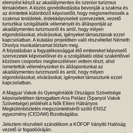
elemzést készít az akadálymentes és szenior turizmus
témakörben. A közös gondolkodásba bevonják a szakma és
az érintettek különböző képviselőit, hogy megismerhessék a
szakmai testületek, érdekképviseleti szervezetek, vezető
turisztikai szolgáltatók véleményét és álláspontját az
akadálymentes turizmusról és arról, hogy milyen
elgondolásokat, elvárásokat, igényeket támasztanak ezzel
kapcsolatban. A kutatási projektben való részvétellel Németh
Orsolya munkatársamat bíztam meg.
A folytatásban a fogyatékossággal élő embereket képviselő
szervezetek képviselőivel és a szolgáltatói oldal szakértőivel
közösen csoportos megbeszélésen vettem részt, ahol
ismertettük véleményünket és álláspontunkat az
akadálymentes turizmusról és arról, hogy milyen
elgondolásokat, elvárásokat, igényeket támasztunk ezzel
kapcsolatban.
A Magyar Vakok és Gyengénlátók Országos Szövetsége
képviseletében támogattam Ana Peláez (Spanyol Vakok
Szövetsége) jelölését a Nők Elleni Hátrányos
Megkülönböztetés megszüntetéséről szóló ENSZ
egyezmény (CEDAW) Bizottságába.
Jeleztem részvételi szándékom a KÖFOP Irányító Hatóság
vezető úr fogadóóráján.