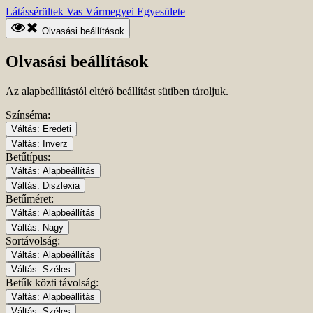
Ugrás
Kezdőlapra
Látássérültek Vas Vármegyei Egyesülete
a
ugrás
fő
Olvasási beállítások
tartalomhoz
Olvasási beállítások
Az alapbeállítástól eltérő beállítást sütiben tároljuk.
Színséma:
Váltás:
Eredeti
Váltás:
Inverz
Betűtípus:
Váltás:
Alapbeállítás
Váltás:
Diszlexia
Betűméret:
Váltás:
Alapbeállítás
Váltás:
Nagy
Sortávolság:
Váltás:
Alapbeállítás
Váltás:
Széles
Betűk közti távolság:
Váltás:
Alapbeállítás
Váltás:
Széles