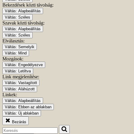
Bekezdések közti távolság:
Váltás:
Alapbeállítás
Váltás:
Széles
Szavak közti távolság:
Váltás:
Alapbeállítás
Váltás:
Széles
Elválasztás:
Váltás:
Semelyik
Váltás:
Mind
Mozgások:
Váltás:
Engedélyezve
Váltás:
Letiltva
Link megjelenítése:
Váltás:
Vastagított
Váltás:
Aláhúzott
Linkek:
Váltás:
Alapbeállítás
Váltás:
Ebben az ablakban
Váltás:
Új ablakban
Bezárás