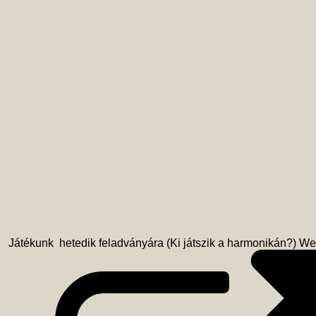
 Játékunk  hetedik feladványára (Ki játszik a harmonikán?) W