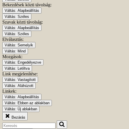
Bekezdések közti távolság:
Váltás:
Alapbeállítás
Váltás:
Széles
Szavak közti távolság:
Váltás:
Alapbeállítás
Váltás:
Széles
Elválasztás:
Váltás:
Semelyik
Váltás:
Mind
Mozgások:
Váltás:
Engedélyezve
Váltás:
Letiltva
Link megjelenítése:
Váltás:
Vastagított
Váltás:
Aláhúzott
Linkek:
Váltás:
Alapbeállítás
Váltás:
Ebben az ablakban
Váltás:
Új ablakban
Bezárás