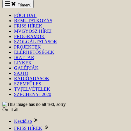
Keresés
Főmenü
indítása
FŐOLDAL
BEMUTATKOZÁS
FRISS HÍREK
MVGYOSZ HÍREI
PROGRAMOK
SZOLGÁLTATÁSOK
PROJEKTEK
ELÉRHETŐSÉGEK
IRATTÁR
LINKEK
GALÉRIÁK
SAJTÓ
RÁDIÓADÁSOK
SZEMFÜLES
TVFELVÉTELEK
SZÉCHENYI 2020
Ön itt áll:
Kezdőlap
FRISS HÍREK