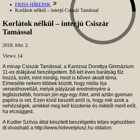
FRISS HÍREINK
Korlátok nélkül – interjú Csiszár Tamással
Korlátok nélkül – interjú Csiszár
Tamással
2018.
febr.
2.
Views: 14
A minap Csiszár Tamással, a Kanizsai Dorottya Gimnázium
11-es diákjával beszélgettem. Bő két éves barátság fűz
hozzá, ezért, mint mindig, most is bőven akadt téma.
Elmesélte nekem többek között, hogy mióta írja
verseit/novelláit, melyik pályázati eredményére a
legbüszkébb, honnan jön egy-egy ihlet, amit aztán gyorsan
papírra is vet. Ezen kívül beszélt arról is, hogy mik azok a
nehézségek, amikkel meg kell küzdenie és mikből merít erőt,
ha elcsügged.
A Kudler Szilvia által
készített beszélgetés teljes egészében
itt olvasható a http://www.hirlevelplusz.hu oldalon: