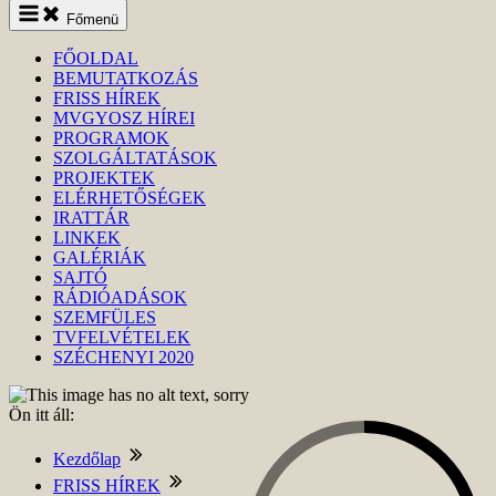
Keresés
Főmenü
indítása
FŐOLDAL
BEMUTATKOZÁS
FRISS HÍREK
MVGYOSZ HÍREI
PROGRAMOK
SZOLGÁLTATÁSOK
PROJEKTEK
ELÉRHETŐSÉGEK
IRATTÁR
LINKEK
GALÉRIÁK
SAJTÓ
RÁDIÓADÁSOK
SZEMFÜLES
TVFELVÉTELEK
SZÉCHENYI 2020
Ön itt áll:
Kezdőlap
FRISS HÍREK