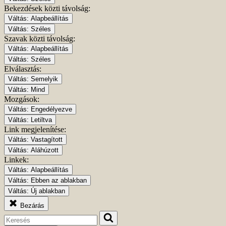
Bekezdések közti távolság:
Váltás:
Alapbeállítás
Váltás:
Széles
Szavak közti távolság:
Váltás:
Alapbeállítás
Váltás:
Széles
Elválasztás:
Váltás:
Semelyik
Váltás:
Mind
Mozgások:
Váltás:
Engedélyezve
Váltás:
Letiltva
Link megjelenítése:
Váltás:
Vastagított
Váltás:
Aláhúzott
Linkek:
Váltás:
Alapbeállítás
Váltás:
Ebben az ablakban
Váltás:
Új ablakban
Bezárás