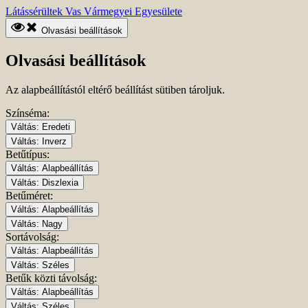
Ugrás
Kezdőlapra
Látássérültek Vas Vármegyei Egyesülete
a
ugrás
fő
Olvasási beállítások
tartalomhoz
Olvasási beállítások
Az alapbeállítástól eltérő beállítást sütiben tároljuk.
Színséma:
Váltás:
Eredeti
Váltás:
Inverz
Betűtípus:
Váltás:
Alapbeállítás
Váltás:
Diszlexia
Betűméret:
Váltás:
Alapbeállítás
Váltás:
Nagy
Sortávolság:
Váltás:
Alapbeállítás
Váltás:
Széles
Betűk közti távolság:
Váltás:
Alapbeállítás
Váltás:
Széles