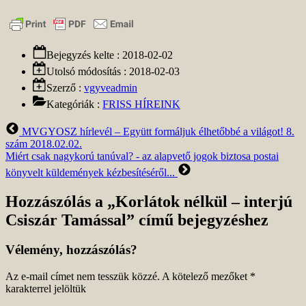
Bejegyzés kelte :
2018-02-02
Utolsó módosítás :
2018-02-03
Szerző :
vgyveadmin
Kategóriák :
FRISS HÍREINK
Előző
MVGYOSZ hírlevél – Együtt formáljuk élhetőbbé a világot! 8.
bejegyzés
szám 2018.02.02.
Következő
Miért csak nagykorú tanúval? - az alapvető jogok biztosa postai
bejegyzés
könyvelt küldemények kézbesítéséről...
Hozzászólás a „Korlátok nélkül – interjú
Csiszár Tamással” című bejegyzéshez
Vélemény, hozzászólás?
Az e-mail címet nem tesszük közzé.
A kötelező mezőket
*
karakterrel jelöltük