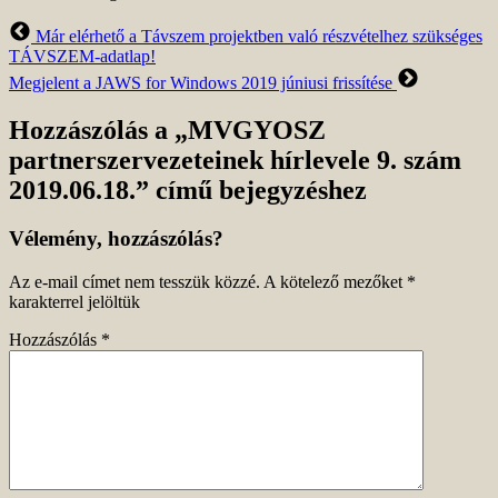
Előző
Már elérhető a Távszem projektben való részvételhez szükséges
bejegyzés
TÁVSZEM-adatlap!
Következő
Megjelent a JAWS for Windows 2019 júniusi frissítése
bejegyzés
Hozzászólás a „MVGYOSZ
partnerszervezeteinek hírlevele 9. szám
2019.06.18.” című bejegyzéshez
Vélemény, hozzászólás?
Az e-mail címet nem tesszük közzé.
A kötelező mezőket
*
karakterrel jelöltük
Hozzászólás
*