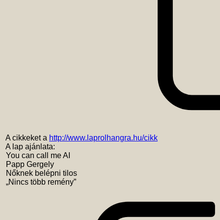
 A cikkeket a 
http://www.laprolhangra.hu/cikk
 A lap ajánlata:

 You can call me AI

 Papp Gergely

 Nőknek belépni tilos

 „Nincs több remény” 
