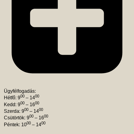
Ügyfélfogadás:
00
00
Hétfő: 9
– 14
00
00
Kedd: 9
– 16
00
00
Szerda: 9
– 14
00
00
Csütörtök: 9
– 16
00
00
Péntek: 10
– 14