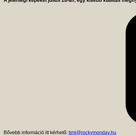
A jelenlegi képeket július 28-án, egy kisebb kiállítás megn
 Bővebb információ itt kérhető: 
timi@rockymonday.hu