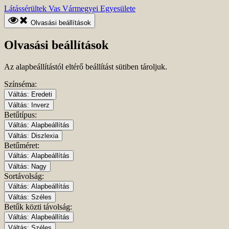
Ugrás
Kezdőlapra
Látássérültek Vas Vármegyei Egyesülete
a
ugrás
fő
Olvasási beállítások
tartalomhoz
Olvasási beállítások
Az alapbeállítástól eltérő beállítást sütiben tároljuk.
Színséma:
Váltás:
Eredeti
Váltás:
Inverz
Betűtípus:
Váltás:
Alapbeállítás
Váltás:
Diszlexia
Betűméret:
Váltás:
Alapbeállítás
Váltás:
Nagy
Sortávolság:
Váltás:
Alapbeállítás
Váltás:
Széles
Betűk közti távolság:
Váltás:
Alapbeállítás
Váltás:
Széles