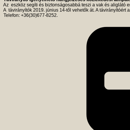
 Az  eszköz segíti és biztonságosabbá teszi a vak és aliglátó 
 A  távirányítók 2019. június 14-től vehetők át. A távirányítóér
 Telefon: +36(30)677-8252.
