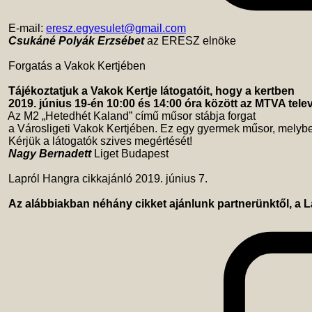
 E-mail: 
eresz.egyesulet@gmail.com
Csukáné Polyák Erzsébet
 az ERESZ elnöke 

 Forgatás a Vakok Kertjében 

Tájékoztatjuk a Vakok Kertje látogatóit, hogy a kertben 
2019. június 19-én 10:00 és 14:00 óra között az MTVA televí
 Az M2 „Hetedhét Kaland” című műsor stábja forgat

 a Városligeti Vakok Kertjében. Ez egy gyermek műsor, melybe
 Kérjük a látogatók szives megértését!

Nagy Bernadett
 Liget Budapest 

 Lapról Hangra cikkajánló 2019. június 7. 

Az alábbiakban néhány cikket ajánlunk partnerünktől, a La