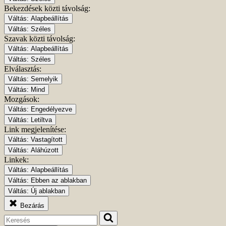
Bekezdések közti távolság:
Váltás:
Alapbeállítás
Váltás:
Széles
Szavak közti távolság:
Váltás:
Alapbeállítás
Váltás:
Széles
Elválasztás:
Váltás:
Semelyik
Váltás:
Mind
Mozgások:
Váltás:
Engedélyezve
Váltás:
Letiltva
Link megjelenítése:
Váltás:
Vastagított
Váltás:
Aláhúzott
Linkek:
Váltás:
Alapbeállítás
Váltás:
Ebben az ablakban
Váltás:
Új ablakban
Bezárás