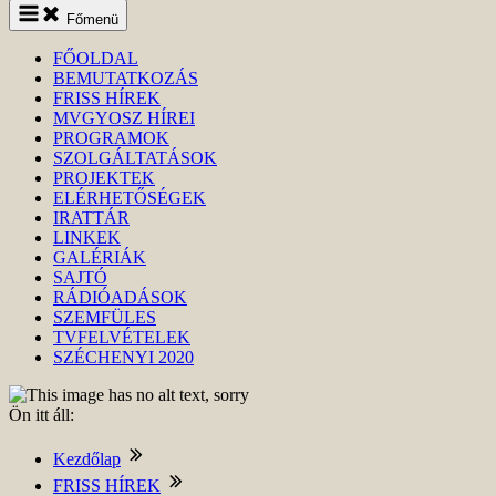
Keresés
Főmenü
indítása
FŐOLDAL
BEMUTATKOZÁS
FRISS HÍREK
MVGYOSZ HÍREI
PROGRAMOK
SZOLGÁLTATÁSOK
PROJEKTEK
ELÉRHETŐSÉGEK
IRATTÁR
LINKEK
GALÉRIÁK
SAJTÓ
RÁDIÓADÁSOK
SZEMFÜLES
TVFELVÉTELEK
SZÉCHENYI 2020
Ön itt áll:
Kezdőlap
FRISS HÍREK