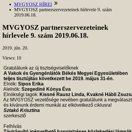
MVGYOSZ HÍREI
MVGYOSZ partnerszervezeteinek hírlevele 9. szám
2019.06.18.
MVGYOSZ partnerszervezeteinek
hírlevele 9. szám 2019.06.18.
2019.
jún.
20.
Views: 10
 Gratulálunk az új tisztségviselőknek 

A Vakok és Gyengénlátók Békés Megyei Egyesületében 
teljes tisztújitás következett be 2019. május 31-én. 
 Elnök: 
Sipos Erika
 Alelnök: 
Szegediné Kónya Éva
 Elnökségi tagok: 
Kissné Rausz Linda, Kvakné Hábli Zsuzsa
 Az MVGYOSZ vezetősége nevében gratulálunk a megválaszt
 és kívánunk érdemi munkát az elkövetkező ciklusra!

Sztakó Krisztina
 szerkesztő 

 Felhívás 

Távirányító igényelhető hangjelzéses közlekedési lámpá