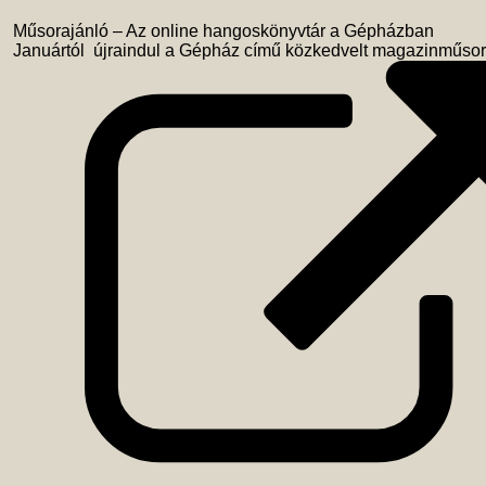
 Műsorajánló – Az online hangoskönyvtár a Gépházban 

 Januártól  újraindul a Gépház című közkedvelt magazinműso