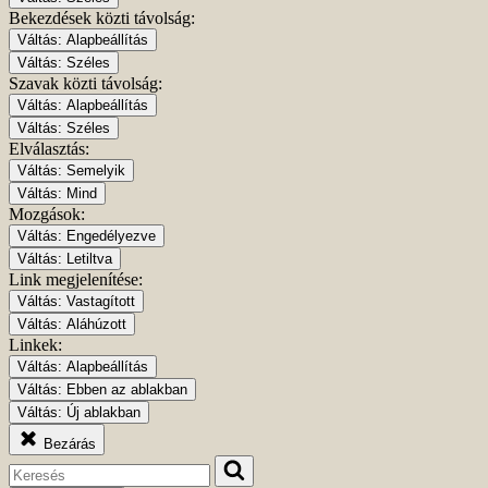
Bekezdések közti távolság:
Váltás:
Alapbeállítás
Váltás:
Széles
Szavak közti távolság:
Váltás:
Alapbeállítás
Váltás:
Széles
Elválasztás:
Váltás:
Semelyik
Váltás:
Mind
Mozgások:
Váltás:
Engedélyezve
Váltás:
Letiltva
Link megjelenítése:
Váltás:
Vastagított
Váltás:
Aláhúzott
Linkek:
Váltás:
Alapbeállítás
Váltás:
Ebben az ablakban
Váltás:
Új ablakban
Bezárás