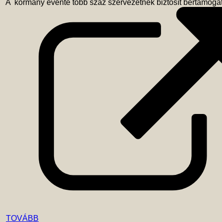
 A  kormány évente több száz szervezetnek biztosít bértámog
TOVÁBB