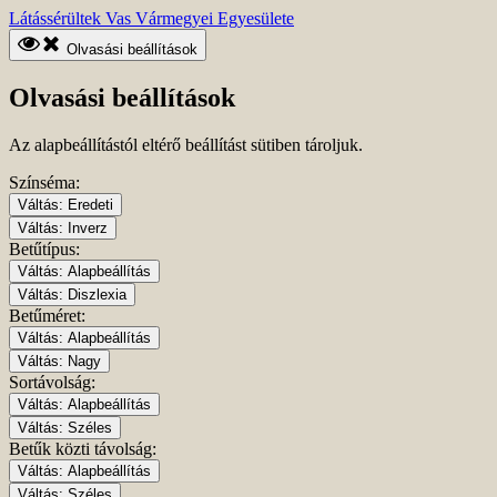
Ugrás
Kezdőlapra
Látássérültek Vas Vármegyei Egyesülete
a
ugrás
fő
Olvasási beállítások
tartalomhoz
Olvasási beállítások
Az alapbeállítástól eltérő beállítást sütiben tároljuk.
Színséma:
Váltás:
Eredeti
Váltás:
Inverz
Betűtípus:
Váltás:
Alapbeállítás
Váltás:
Diszlexia
Betűméret:
Váltás:
Alapbeállítás
Váltás:
Nagy
Sortávolság:
Váltás:
Alapbeállítás
Váltás:
Széles
Betűk közti távolság:
Váltás:
Alapbeállítás
Váltás:
Széles