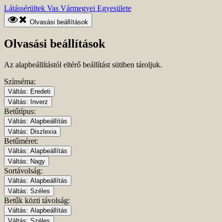
Ugrás
Kezdőlapra
Látássérültek Vas Vármegyei Egyesülete
a
ugrás
fő
Olvasási beállítások
tartalomhoz
Olvasási beállítások
Az alapbeállítástól eltérő beállítást sütiben tároljuk.
Színséma:
Váltás:
Eredeti
Váltás:
Inverz
Betűtípus:
Váltás:
Alapbeállítás
Váltás:
Diszlexia
Betűméret:
Váltás:
Alapbeállítás
Váltás:
Nagy
Sortávolság:
Váltás:
Alapbeállítás
Váltás:
Széles
Betűk közti távolság:
Váltás:
Alapbeállítás
Váltás:
Széles