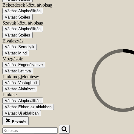
Bekezdések közti távolság:
Váltás:
Alapbeállítás
Váltás:
Széles
Szavak közti távolság:
Váltás:
Alapbeállítás
Váltás:
Széles
Elválasztás:
Váltás:
Semelyik
Váltás:
Mind
Mozgások:
Váltás:
Engedélyezve
Váltás:
Letiltva
Link megjelenítése:
Váltás:
Vastagított
Váltás:
Aláhúzott
Linkek:
Váltás:
Alapbeállítás
Váltás:
Ebben az ablakban
Váltás:
Új ablakban
Bezárás