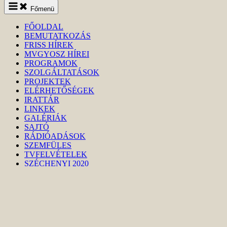
Keresés
Főmenü
indítása
FŐOLDAL
BEMUTATKOZÁS
FRISS HÍREK
MVGYOSZ HÍREI
PROGRAMOK
SZOLGÁLTATÁSOK
PROJEKTEK
ELÉRHETŐSÉGEK
IRATTÁR
LINKEK
GALÉRIÁK
SAJTÓ
RÁDIÓADÁSOK
SZEMFÜLES
TVFELVÉTELEK
SZÉCHENYI 2020
Ön itt áll:
Kezdőlap
FRISS HÍREK