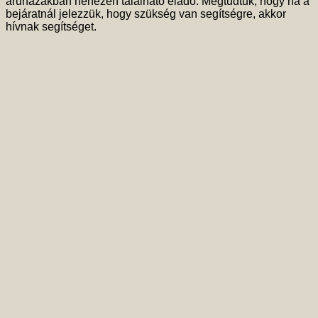
áruházakban nehezen található eladó. Megtudtuk, hogy ha a
bejáratnál jelezzük, hogy szükség van segítségre, akkor
hívnak segítséget.