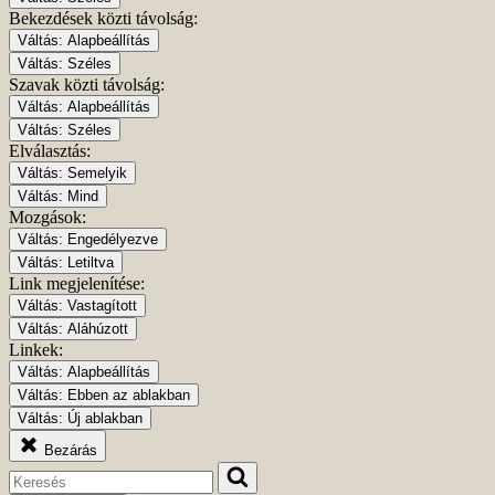
Bekezdések közti távolság:
Váltás:
Alapbeállítás
Váltás:
Széles
Szavak közti távolság:
Váltás:
Alapbeállítás
Váltás:
Széles
Elválasztás:
Váltás:
Semelyik
Váltás:
Mind
Mozgások:
Váltás:
Engedélyezve
Váltás:
Letiltva
Link megjelenítése:
Váltás:
Vastagított
Váltás:
Aláhúzott
Linkek:
Váltás:
Alapbeállítás
Váltás:
Ebben az ablakban
Váltás:
Új ablakban
Bezárás