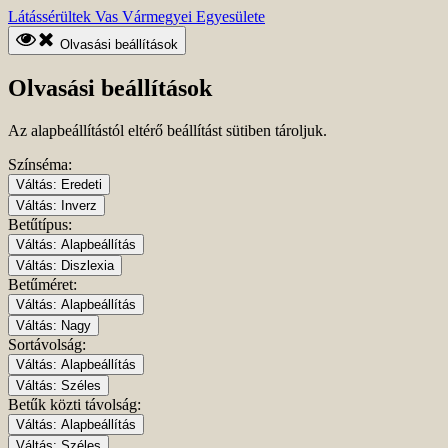
Ugrás
Kezdőlapra
Látássérültek Vas Vármegyei Egyesülete
a
ugrás
fő
Olvasási beállítások
tartalomhoz
Olvasási beállítások
Az alapbeállítástól eltérő beállítást sütiben tároljuk.
Színséma:
Váltás:
Eredeti
Váltás:
Inverz
Betűtípus:
Váltás:
Alapbeállítás
Váltás:
Diszlexia
Betűméret:
Váltás:
Alapbeállítás
Váltás:
Nagy
Sortávolság:
Váltás:
Alapbeállítás
Váltás:
Széles
Betűk közti távolság:
Váltás:
Alapbeállítás
Váltás:
Széles