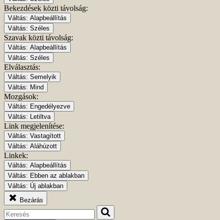
Bekezdések közti távolság:
Váltás:
Alapbeállítás
Váltás:
Széles
Szavak közti távolság:
Váltás:
Alapbeállítás
Váltás:
Széles
Elválasztás:
Váltás:
Semelyik
Váltás:
Mind
Mozgások:
Váltás:
Engedélyezve
Váltás:
Letiltva
Link megjelenítése:
Váltás:
Vastagított
Váltás:
Aláhúzott
Linkek:
Váltás:
Alapbeállítás
Váltás:
Ebben az ablakban
Váltás:
Új ablakban
Bezárás