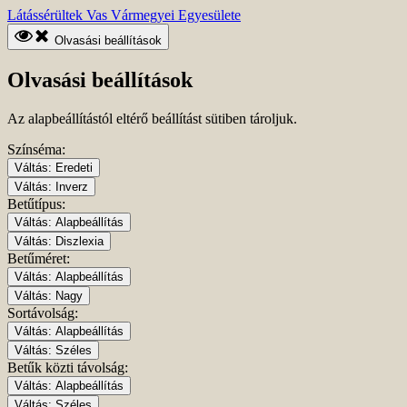
Ugrás
Kezdőlapra
Látássérültek Vas Vármegyei Egyesülete
a
ugrás
fő
Olvasási beállítások
tartalomhoz
Olvasási beállítások
Az alapbeállítástól eltérő beállítást sütiben tároljuk.
Színséma:
Váltás:
Eredeti
Váltás:
Inverz
Betűtípus:
Váltás:
Alapbeállítás
Váltás:
Diszlexia
Betűméret:
Váltás:
Alapbeállítás
Váltás:
Nagy
Sortávolság:
Váltás:
Alapbeállítás
Váltás:
Széles
Betűk közti távolság:
Váltás:
Alapbeállítás
Váltás:
Széles