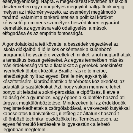
esélyegyenlőségi Napra.
A megérkezést követően az iskola
dísztermében egy ünnepélyes megnyitót hallgattunk végig,
melyen az intézményvezető, az eseményt megálmodó
tanárnő, valamint a tankerületet és a politikai köröket
képviselő prominens személyek beszédükben egyaránt
kiemelték az egymásra való odafigyelés, a mások
elfogadása és az empátia fontosságát.
A gondolatokat a tett követte: a beszédek végeztével az
iskola diákjaiból álló lelkes önkéntesek a különböző
programok helyszínére vezettek el minket, ahol megtarthattuk
a tematikus beszélgetéseket. Az egyes termekben más és
más érdekesség várta a fiatalokat: a gyerekek betekintést
nyerhettek többek között a Braille írás rejtelmeibe,
lehetőségük nyílt az egyedi Braille névjegykártyák
készíttetésére, kipróbálhatták a fehérbotos közlekedést, az
adaptált társasjátékokat. Azt, hogy vakon mennyire lehet
bonyolult feladat a zokni-párosítás, a cipőfűzés, illetve a
zöldség és a gyümölcs, vagy éppen a különféle használati
tárgyak megkülönböztetése. Mindezeken túl az érdeklődők
megismerkedhettek a csörgőlabdával, a vakvezető kutyákkal
kapcsolatos tudnivalókkal, illetőleg az általunk használt
különböző technikai eszközökkel is. Természetesen, az
egyes felmerülő kérdésekre is igyekeztünk a lehető
legjobban megfelelni.