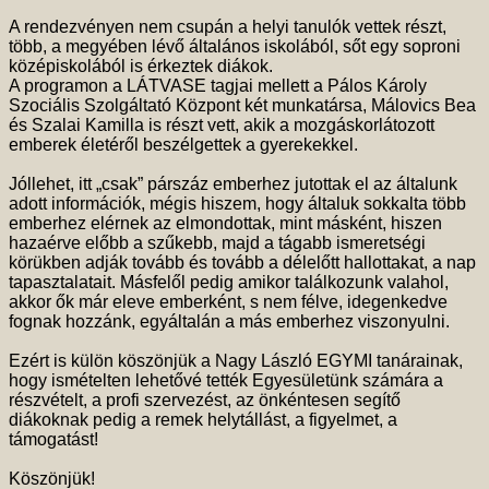
A rendezvényen nem csupán a helyi tanulók vettek részt,
több, a megyében lévő általános iskolából, sőt egy soproni
középiskolából is érkeztek diákok.
A programon a LÁTVASE tagjai mellett a Pálos Károly
Szociális Szolgáltató Központ két munkatársa, Málovics Bea
és Szalai Kamilla is részt vett, akik a mozgáskorlátozott
emberek életéről beszélgettek a gyerekekkel.
Jóllehet, itt „csak” párszáz emberhez jutottak el az általunk
adott információk, mégis hiszem, hogy általuk sokkalta több
emberhez elérnek az elmondottak, mint másként, hiszen
hazaérve előbb a szűkebb, majd a tágabb ismeretségi
körükben adják tovább és tovább a délelőtt hallottakat, a nap
tapasztalatait. Másfelől pedig amikor találkozunk valahol,
akkor ők már eleve emberként, s nem félve, idegenkedve
fognak hozzánk, egyáltalán a más emberhez viszonyulni.
Ezért is külön köszönjük a Nagy László EGYMI tanárainak,
hogy ismételten lehetővé tették Egyesületünk számára a
részvételt, a profi szervezést, az önkéntesen segítő
diákoknak pedig a remek helytállást, a figyelmet, a
támogatást!
Köszönjük!