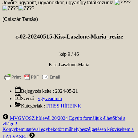
Jövőre ugyanitt, ugyanekkor, ugyanígy találkozunk!
(Csiszár Tamás)
c-02-20240515-Kiss-Laszlone-Maria_resize
kép 9 / 46
Kiss-Laszlone-Maria
Bejegyzés kelte :
2024-05-21
Szerző :
vgyveadmin
Kategóriák :
FRISS HÍREINK
Előző
MVGYOSZ hírlevél 20/2024 Együtt formáljuk élhetőbbé a
bejegyzés
világot!
Következő
Könyvbemutatóval egybekötött műhelybeszélgetésen képviseltem a
bejegyzés
LÁTVASE-t