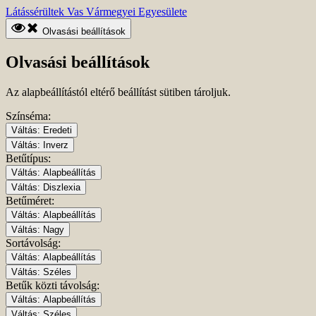
Ugrás
Kezdőlapra
Látássérültek Vas Vármegyei Egyesülete
a
ugrás
fő
Olvasási beállítások
tartalomhoz
Olvasási beállítások
Az alapbeállítástól eltérő beállítást sütiben tároljuk.
Színséma:
Váltás:
Eredeti
Váltás:
Inverz
Betűtípus:
Váltás:
Alapbeállítás
Váltás:
Diszlexia
Betűméret:
Váltás:
Alapbeállítás
Váltás:
Nagy
Sortávolság:
Váltás:
Alapbeállítás
Váltás:
Széles
Betűk közti távolság:
Váltás:
Alapbeállítás
Váltás:
Széles