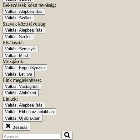
Bekezdések közti távolság:
Váltás:
Alapbeállítás
Váltás:
Széles
Szavak közti távolság:
Váltás:
Alapbeállítás
Váltás:
Széles
Elválasztás:
Váltás:
Semelyik
Váltás:
Mind
Mozgások:
Váltás:
Engedélyezve
Váltás:
Letiltva
Link megjelenítése:
Váltás:
Vastagított
Váltás:
Aláhúzott
Linkek:
Váltás:
Alapbeállítás
Váltás:
Ebben az ablakban
Váltás:
Új ablakban
Bezárás